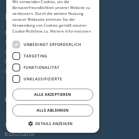
Wir verwenden Cookies, um die
Benutzerfreundlichkeit unserer Website zu
KulturKlub
verbessern. Durch die weitere Nutzung
unserer Webseite stimmen Sie der
Verwendung von Cookies gemäß unserer
Cookie-Richtlinie zu.
Weitere Informationen
Programm
Veranstaltungsreihen
UNBEDINGT ERFORDERLICH
Singer Songwriter Contest
TARGETING
No Restrictions
FUNKTIONALITÄT
Raum für Vielfalt
UNKLASSIFIZIERTE
ALLE AKZEPTIEREN
Gastronomie
ALLE ABLEHNEN
Valentin-Becker-Straße
Hausbar
DETAILS ANZEIGEN
KulturGärtle