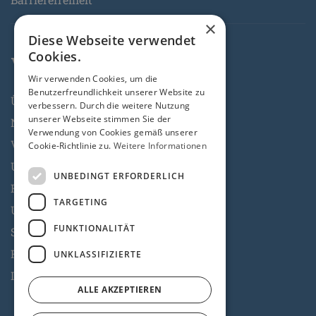
×
Diese Webseite verwendet
Cookies.
Verein
Wir verwenden Cookies, um die
Benutzerfreundlichkeit unserer Website zu
Über Uns
verbessern. Durch die weitere Nutzung
unserer Webseite stimmen Sie der
Nachhaltigkeitserklärung
Verwendung von Cookies gemäß unserer
Vorstand & Mitarbeit
Cookie-Richtlinie zu.
Weitere Informationen
Unser Team
UNBEDINGT ERFORDERLICH
Fördermitgliedschaft
TARGETING
Unsere Spender & Sponsoren
FUNKTIONALITÄT
Stuhlpatenschaft
Freunde, Partner, Förderer
UNKLASSIFIZIERTE
Interessengemeinschaft Freie Theater
ALLE AKZEPTIEREN